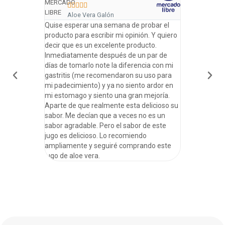










Aloe Vera Galón
Omega
Quise esperar una semana de probar el
Tienen sabor 
producto para escribir mi opinión. Y quiero
empecé a not
decir que es un excelente producto.
sobretodo en 
Inmediatamente después de un par de
más luminoso
días de tomarlo note la diferencia con mi
un rato, pero 
gastritis (me recomendaron su uso para
comprarlas
mi padecimiento) y ya no siento ardor en
mi estomago y siento una gran mejoría.
Aparte de que realmente esta delicioso su
sabor. Me decían que a veces no es un
sabor agradable. Pero el sabor de este
jugo es delicioso. Lo recomiendo
ampliamente y seguiré comprando este
jugo de aloe vera.