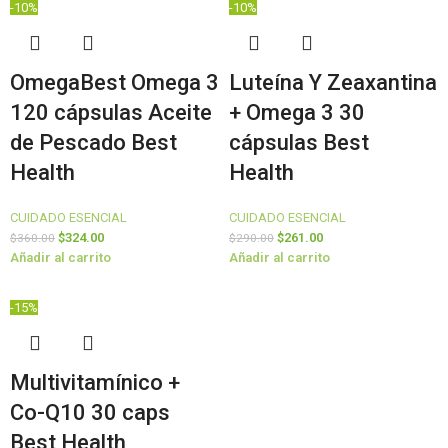
-10%
-10%
OmegaBest Omega 3
Luteína Y Zeaxantina
120 cápsulas Aceite
+ Omega 3 30
de Pescado Best
cápsulas Best
Health
Health
CUIDADO ESENCIAL
CUIDADO ESENCIAL
$
324.00
$
261.00
$
360.00
$
290.00
Añadir al carrito
Añadir al carrito
-15%
Multivitamínico +
Co-Q10 30 caps
Best Health