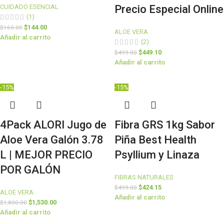
CUIDADO ESENCIAL
Precio Especial Online
(1)
$
144.00
$
160.00
ALOE VERA
Añadir al carrito
(2)
$
449.10
$
499.00
Añadir al carrito
-15%
-15%
4Pack ALORI Jugo de
Fibra GRS 1kg Sabor
Aloe Vera Galón 3.78
Piña Best Health
L | MEJOR PRECIO
Psyllium y Linaza
POR GALÓN
FIBRAS NATURALES
$
424.15
$
499.00
ALOE VERA
Añadir al carrito
$
1,530.00
$
1,800.00
Añadir al carrito