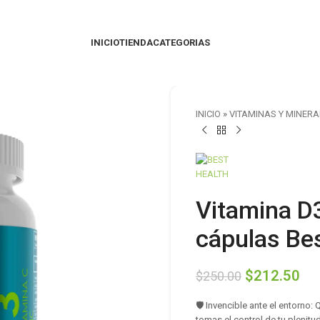
INICIO
TIENDA
CATEGORIAS
INICIO
»
VITAMINAS Y MINERA
Vitamina D3
cápulas Be
$
212.50
$
250.00
🛡️ Invencible ante el entorno:
tomas el control de tu plenitu