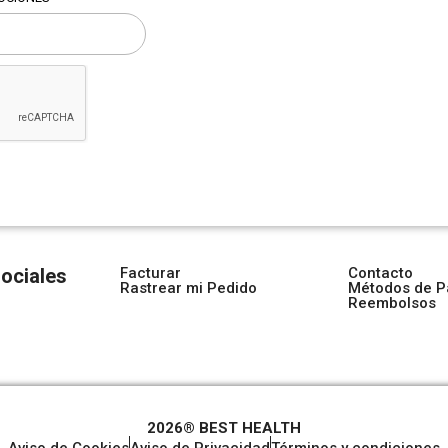
ociales
Facturar
Contacto
Rastrear mi Pedido
Métodos de P
Reembolsos
2026® BEST HEALTH
Aviso de Cookies
Aviso de Privacidad
Términos y condiciones