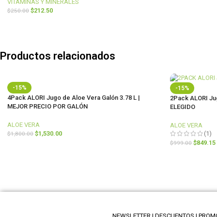
VITAMINAS Y MINERALES
$
212.50
$
250.00
Productos relacionados
-15%
-15%
4Pack ALORI Jugo de Aloe Vera Galón 3.78 L |
2Pack ALORI Jug
MEJOR PRECIO POR GALÓN
ELEGIDO
ALOE VERA
ALOE VERA
(1)
$
1,530.00
$
1,800.00
$
849.15
$
999.00
AÑADIR AL CARRITO
AÑADIR AL C
NEWSLETTER | DESCUENTOS | PRO