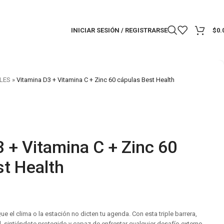
INICIAR SESIÓN / REGISTRARSE
$
0.
LES
»
Vitamina D3 + Vitamina C + Zinc 60 cápulas Best Health
 + Vitamina C + Zinc 60
st Health
 Que el clima o la estación no dicten tu agenda. Con esta triple barrera,
d, sintiéndote protegido y capaz de enfrentar cualquier desafío externo