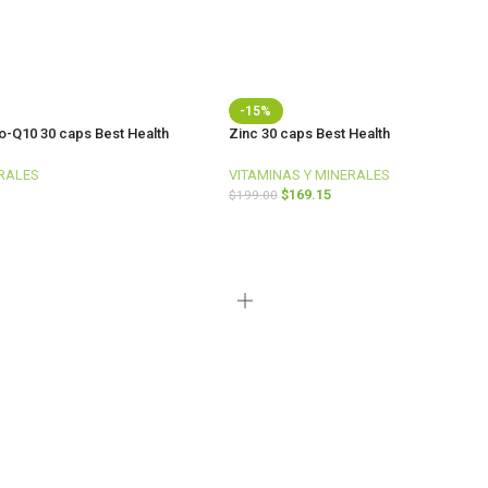
-15%
Co-Q10 30 caps Best Health
Zinc 30 caps Best Health
ERALES
VITAMINAS Y MINERALES
$
169.15
$
199.00