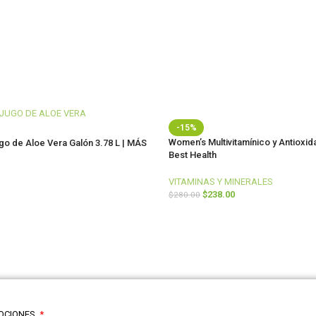
-15%
Women’s Multivitamínico y Antioxid
o de Aloe Vera Galón 3.78 L | MÁS
Best Health
VITAMINAS Y MINERALES
$
238.00
$
280.00
AÑADIR AL CARRITO
ARRITO
MOCIONES