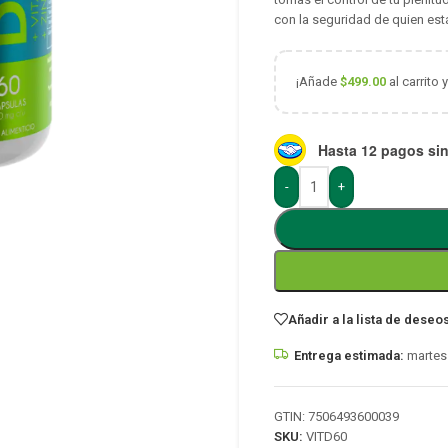
con la seguridad de quien est
¡Añade
$
499.00
al carrito 
Hasta 12 pagos sin
-
+
Añadir a la lista de deseo
Entrega estimada:
martes 
GTIN: 7506493600039
SKU:
VITD60