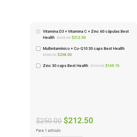
Vitamina D3 + Vitamina C + Zinc 60 cápulas Best
Health
$
212.50
$
250.00
Multivitamínico + Co-Q10 30 caps Best Health
$
238.00
$
280.00
Zinc 30 caps Best Health
$
169.15
$
199.00
$
212.50
$
250.00
Para 1 artículo