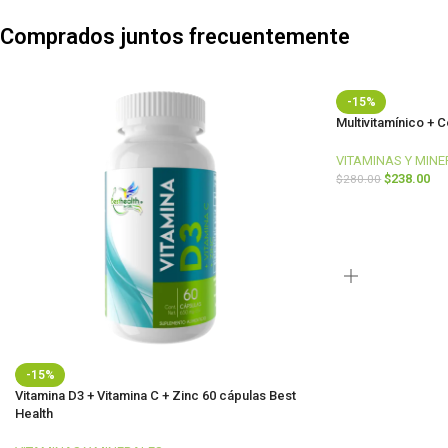
Comprados juntos frecuentemente
-15%
Multivitamínico + 
VITAMINAS Y MIN
$
238.00
$
280.00
-15%
Vitamina D3 + Vitamina C + Zinc 60 cápulas Best
Health